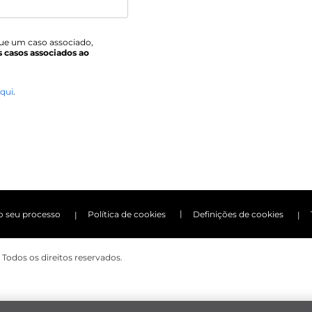
que um caso associado,
s casos associados ao
qui
.
o seu processo
Política de cookies
Definições de cookies
 Todos os direitos reservados.